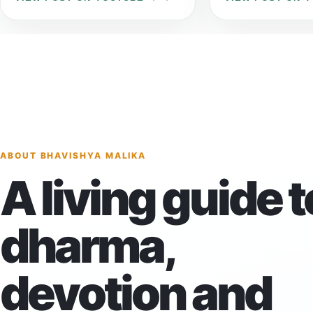
ABOUT BHAVISHYA MALIKA
A living guide t
dharma,
devotion and