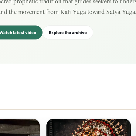
cred prophetic tradition that guides seekers to under
and the movement from Kali Yuga toward Satya Yuga
Watch latest video
Explore the archive