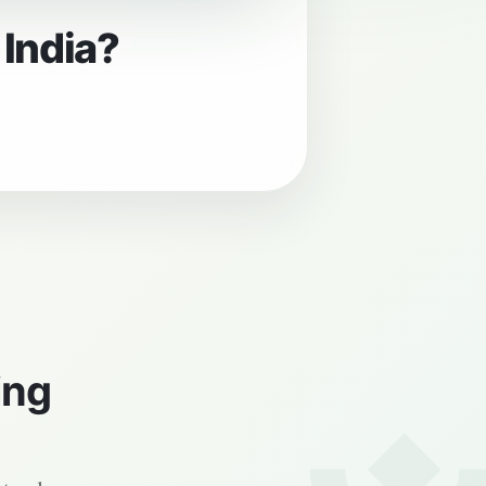
 India?
ing