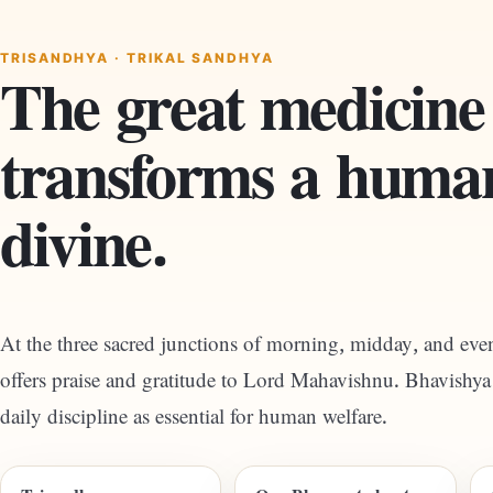
TRISANDHYA · TRIKAL SANDHYA
The great medicine
transforms a human
divine.
At the three sacred junctions of morning, midday, and even
offers praise and gratitude to Lord Mahavishnu. Bhavishya 
daily discipline as essential for human welfare.