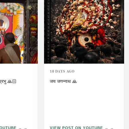
10 DAYS AGO
प्रभु 🙏🏻
जय जगन्नाथ 🙏
YOUTUBE →
VIEW POST ON YOUTUBE →