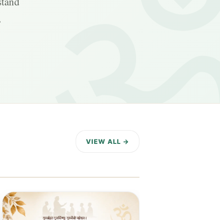
stand
.
VIEW ALL →
11 DAYS AGO