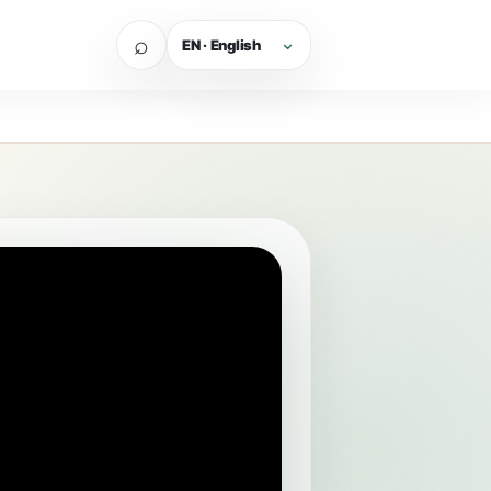
⌕
EN · English