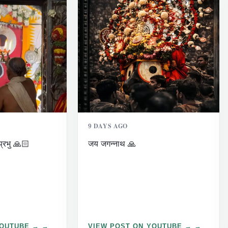
9 DAYS AGO
प्रभु 🙏🏻
जय जगन्नाथ 🙏
YOUTUBE →
VIEW POST ON YOUTUBE →