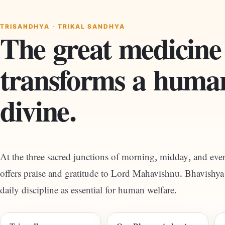
TRISANDHYA · TRIKAL SANDHYA
The great medicine
transforms a human
divine.
At the three sacred junctions of morning, midday, and even
offers praise and gratitude to Lord Mahavishnu. Bhavishya 
daily discipline as essential for human welfare.