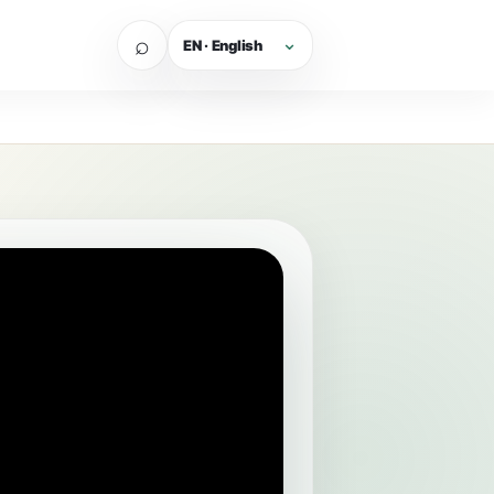
⌕
EN · English