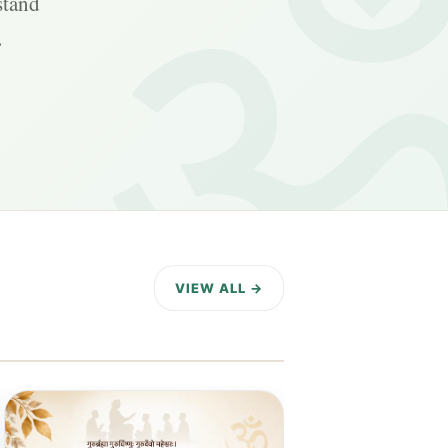
stand
.
VIEW ALL →
11 DAYS AGO