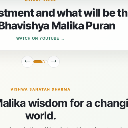
the last Prime Minister of
WATCH ON YOUTUBE
←
→
VISHWA SANATAN DHARMA
alika wisdom for a chang
world.