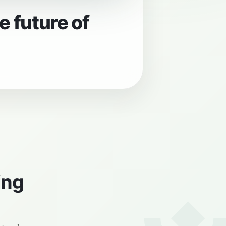
 India?
ing