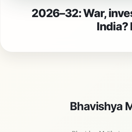
Will PM Modi be 
Bhavishya M