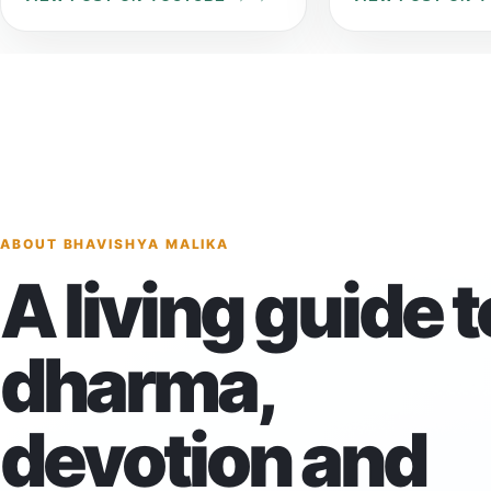
ABOUT BHAVISHYA MALIKA
A living guide t
dharma,
devotion and