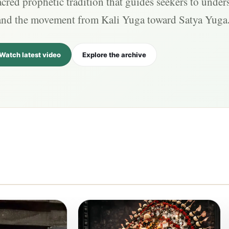
cred prophetic tradition that guides seekers to under
and the movement from Kali Yuga toward Satya Yuga
Watch latest video
Explore the archive