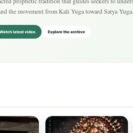
cred prophetic tradition that guides seekers to under
and the movement from Kali Yuga toward Satya Yuga
Watch latest video
Explore the archive