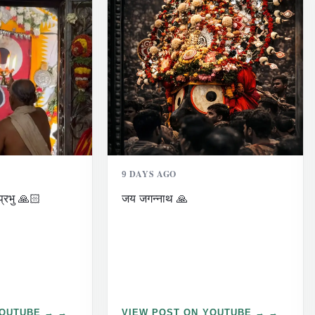
9 DAYS AGO
प्रभु 🙏🏻
जय जगन्नाथ 🙏
YOUTUBE →
VIEW POST ON YOUTUBE →