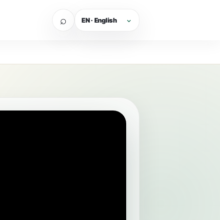
⌕
EN · English