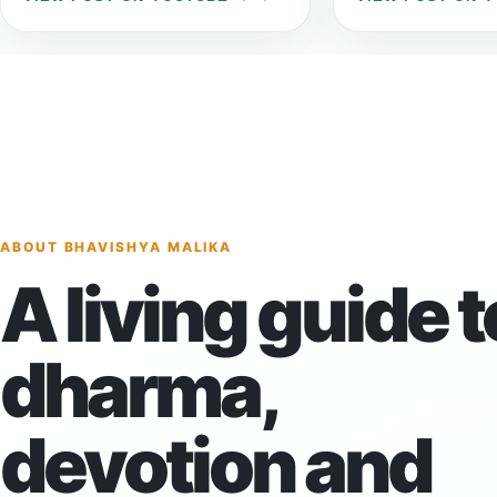
ABOUT BHAVISHYA MALIKA
A living guide t
dharma,
devotion and