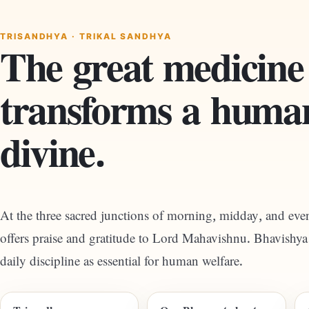
TRISANDHYA · TRIKAL SANDHYA
The great medicine
transforms a human
divine.
At the three sacred junctions of morning, midday, and even
offers praise and gratitude to Lord Mahavishnu. Bhavishya 
daily discipline as essential for human welfare.