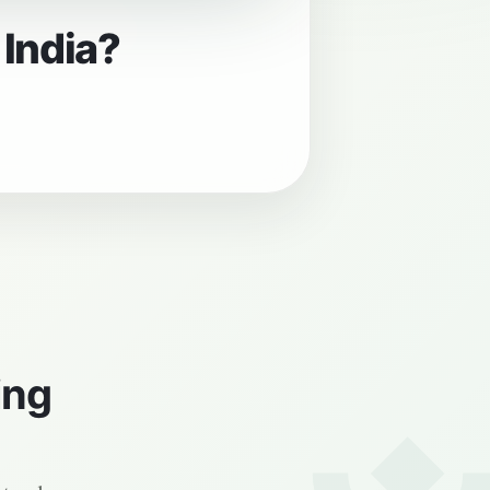
 India?
ing