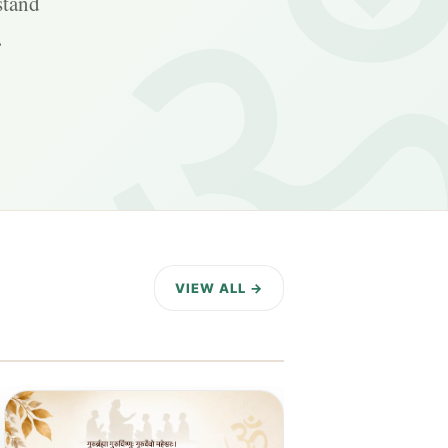
stand
.
VIEW ALL →
11 DAYS AGO