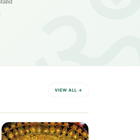
stand
.
VIEW ALL →
9 DAYS AGO