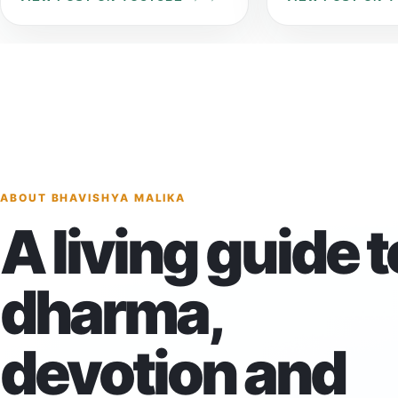
ABOUT BHAVISHYA MALIKA
A living guide t
dharma,
devotion and