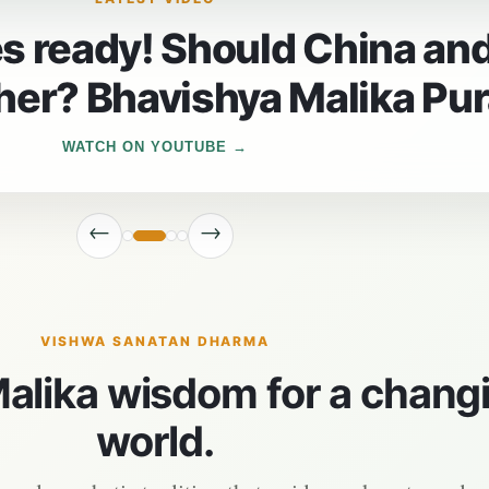
es ready! Should China an
her? Bhavishya Malika Pu
WATCH ON YOUTUBE
←
→
VISHWA SANATAN DHARMA
alika wisdom for a chang
world.