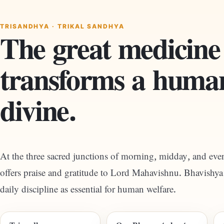
TRISANDHYA · TRIKAL SANDHYA
The great medicine
transforms a human
divine.
At the three sacred junctions of morning, midday, and even
offers praise and gratitude to Lord Mahavishnu. Bhavishya 
daily discipline as essential for human welfare.