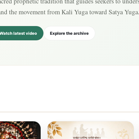
cred prophetic tradition that guides seekers to under
and the movement from Kali Yuga toward Satya Yuga
Watch latest video
Explore the archive