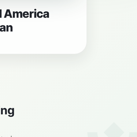
d America
ran
ing