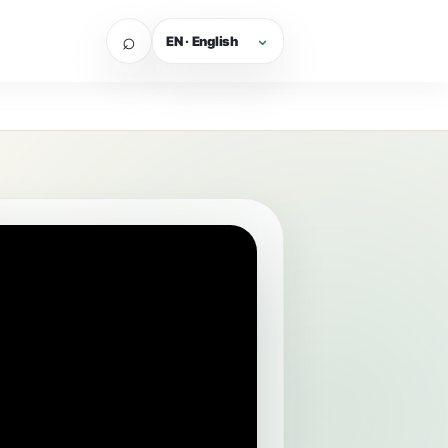
⌕
EN · English