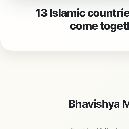
13 Islamic countri
come toget
Bhavishya M